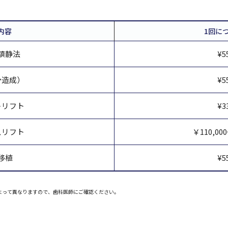
内容
1回に
鎮静法
¥5
骨造成）
¥5
トリフト
¥3
スリフト
￥110,00
移植
¥5
よって異なりますので、歯科医師にご確認ください。