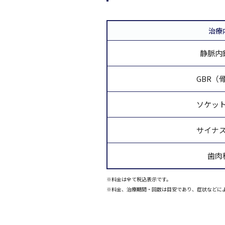
治療
静脈内
GBR（
ソケッ
サイナ
歯肉
※料金は全て税込表示です。
※料金、治療期間・回数は目安であり、症状などに