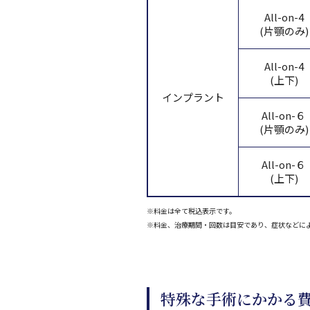
All-on-4
(片顎のみ)
All-on-4
(上下)
インプラント
All-on-６
(片顎のみ)
All-on-６
(上下)
※料金は全て税込表示です。
※料金、治療期間・回数は目安であり、症状などに
特殊な手術にかかる